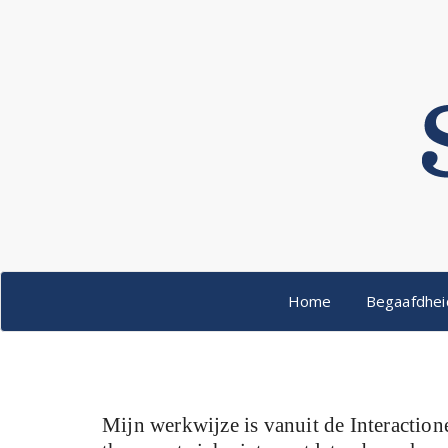
Naar
de
inhoud
springen
Home
Begaafdhe
Mijn werkwijze is vanuit de Interaction