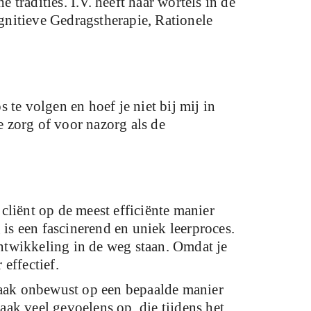
 tradities. I.V. heeft haar wortels in de
nitieve Gedragstherapie, Rationele
 te volgen en hoef je niet bij mij in
e zorg of voor nazorg als de
liënt op de meest efficiënte manier
g is een fascinerend en uniek leerproces.
ontwikkeling in de weg staan. Omdat je
 effectief.
vaak onbewust op een bepaalde manier
aak veel gevoelens op, die tijdens het