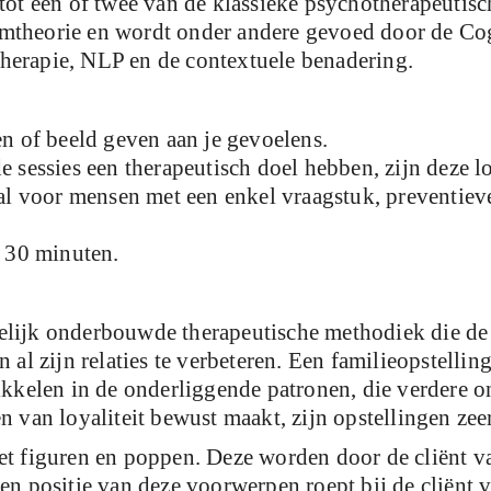
tot één of twee van de klassieke psychotherapeutische
mtheorie en wordt onder andere gevoed door de Cog
herapie, NLP en de contextuele benadering.
en of beeld geven aan je gevoelens.
 sessies een therapeutisch doel hebben, zijn deze los
eaal voor mensen met een enkel vraagstuk, preventiev
a 30 minuten.
elijk onderbouwde therapeutische methodiek die de c
 al zijn relaties te verbeteren. Een familieopstellin
wikkelen in de onderliggende patronen, die verdere 
n van loyaliteit bewust maakt, zijn opstellingen zeer
met figuren en poppen. Deze worden door de cliënt 
en positie van deze voorwerpen roept bij de cliënt v