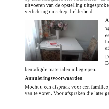
uitvoeren van de opstelling uitgesprok
verlichting en schept helderheid.
A
V
e
h
a
D
E
benodigde materialen inbegrepen.
Annuleringsvoorwaarden
Mocht u een afspraak voor een familieop
van te voren. Voor afspraken die later 