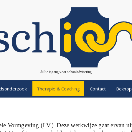
Jullie ingang voor schooladvisering
idsonderzoek
Therapie & Coaching
Contact
Beknopt
ele Vormgeving (I.V.). Deze werkwijze gaat ervan u